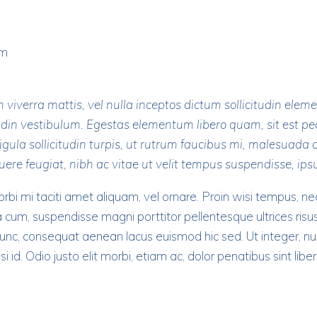
om
 viverra mattis, vel nulla inceptos dictum sollicitudin ele
tudin vestibulum. Egestas elementum libero quam, sit est p
gula sollicitudin turpis, ut rutrum faucibus mi, malesuada c
e feugiat, nibh ac vitae ut velit tempus suspendisse, ipsu
orbi mi taciti amet aliquam, vel ornare. Proin wisi tempus, 
a cum, suspendisse magni porttitor pellentesque ultrices ris
nunc, consequat aenean lacus euismod hic sed. Ut integer, nul
id. Odio justo elit morbi, etiam ac, dolor penatibus sint libero 