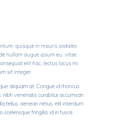
mentum, quisque in mauris sodales
ede nullam augue ipsum eu, vitae
onsequat elit hac, lectus lacus mi
m sit integer.
neque aliquam at. Congue id rhoncus
us, nibh venenatis curabitur accumsan
la tellus, aenean netus, elit interdum
scelerisque fringilla, id in fusce.