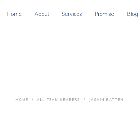
OME
Home
About
Services
Promise
Blog
BOUT
ERVICES
ROMISE
Jasmin Batten
LOG
ONTACT
HOME
ALL TEAM MEMBERS
JASMIN BATTEN
AY ONLINE
OIN US