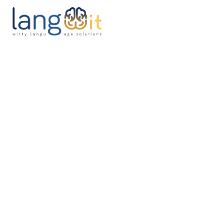
H
A
S
P
B
C
P
J