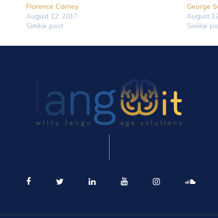
Florence Carney
George S
August 12, 2017
August 12
Similar post
Similar po