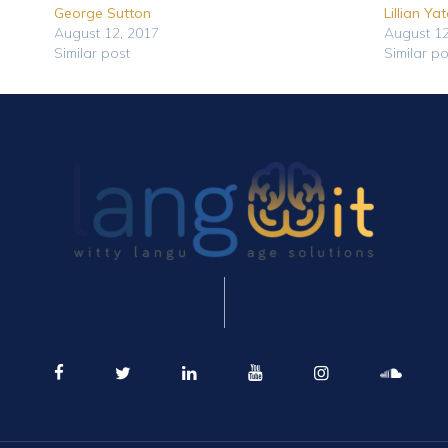
George Sutton
Lillian Ya
August 12, 2017
August 12
Similar post
Similar po