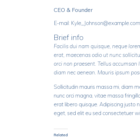
CEO & Founder
E-mail:
Kyle_Johnson@example.co
Brief info
Facilis dui nam quisque, neque lorem
erat, maecenas odio ut nunc sollici
orci non praesent. Tellus accumsan li
diam nec aenean. Mauris ipsum posuer
Sollicitudin mauris massa mi, diam m
nunc orci magna, vitae massa fringill
erat libero quisque. Adipiscing justo 
eget, sed elit eu sed consectetuer wisi 
Related