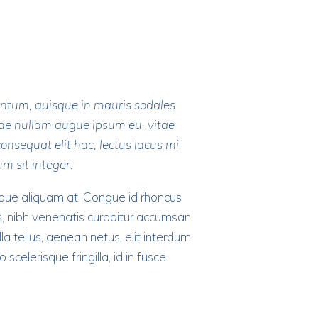
mentum, quisque in mauris sodales
ede nullam augue ipsum eu, vitae
onsequat elit hac, lectus lacus mi
m sit integer.
neque aliquam at. Congue id rhoncus
us, nibh venenatis curabitur accumsan
la tellus, aenean netus, elit interdum
scelerisque fringilla, id in fusce.