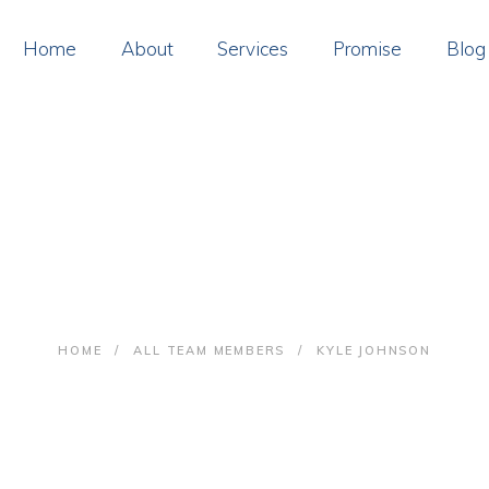
OME
Home
About
Services
Promise
Blog
BOUT
ERVICES
ROMISE
Kyle Johnson
LOG
ONTACT
HOME
ALL TEAM MEMBERS
KYLE JOHNSON
AY ONLINE
OIN US