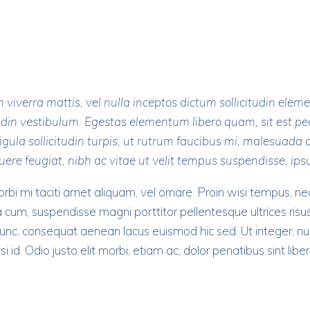
m
 viverra mattis, vel nulla inceptos dictum sollicitudin ele
tudin vestibulum. Egestas elementum libero quam, sit est p
gula sollicitudin turpis, ut rutrum faucibus mi, malesuada c
e feugiat, nibh ac vitae ut velit tempus suspendisse, ipsu
orbi mi taciti amet aliquam, vel ornare. Proin wisi tempus, 
a cum, suspendisse magni porttitor pellentesque ultrices ris
nunc, consequat aenean lacus euismod hic sed. Ut integer, nul
id. Odio justo elit morbi, etiam ac, dolor penatibus sint libero 