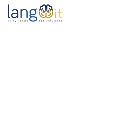
H
A
S
P
B
C
P
J