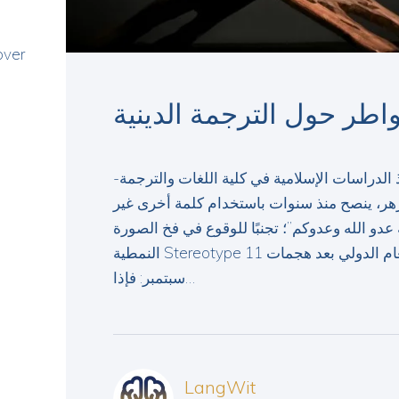
over
اطر حول الترجمة الدينية
ذ الدراسات الإسلامية في كلية اللغات والترجمة
جامعة الأزهر، ينصح منذ سنوات باستخدام كلمة أخرى غير Terror
به عدو الله وعدوكم”؛ تجنبًا للوقوع في فخ الصورة
النمطية Stereotype التي سيطرت على الرأي العام الدولي بعد هجمات 11
سبتمبر: فإذا…
LangWit