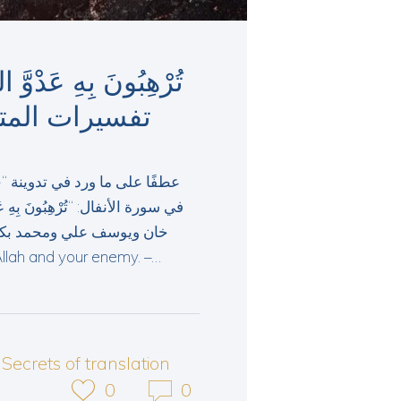
تفسيرات المت
عطفًا على ما ورد في تدوينة 
في سورة الأنفال: “تُرْهِبُونَ بِهِ 
خان ويوسف علي ومحمد بكتا
my of Allah and your enemy. –…
Secrets of translation
0
0