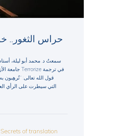
حراس الثغور.. خو
سمعتُ د. محمد أبو ليلة، أستا-
ize في ترجمة
قول الله تعالى: “تُرهِبون 
Secrets of translation