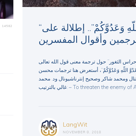
“تُرْهِبُونَ بِهِ عَدْوَّ اللّهِ وَعَدُوَّكُمْ”.. إطلالة على
14582
رجمين وأقوال المفسرين
“حراس الثغور” حول ترجمة معنى قول الله تعالى
عَدْوَّ اللّهِ وَعَدُوَّكُمْ”، أستعرض هنا ترجمات محسن
ل ومحمد شاكر وصحيح إنترناشيونال ود. محمد
غالي بالترتيب: – To threaten the ene
LangWit
NOVEMBER 8, 2018